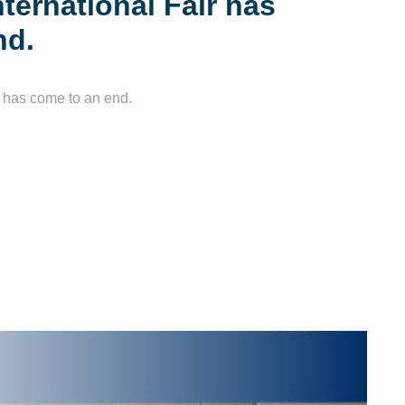
ternational Fair has
nd.
r has come to an end.