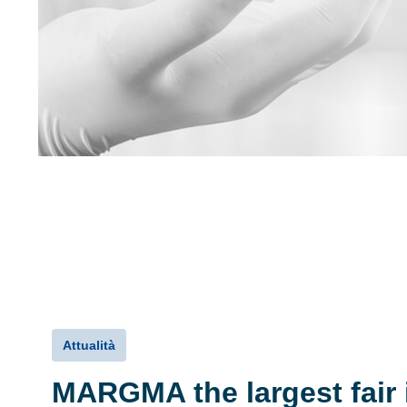
Attualità
MARGMA the largest fair 