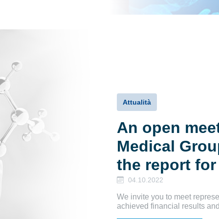
Attualità
An open meet
Medical Group
the report for
04.10.2022
We invite you to meet represe
achieved financial results and